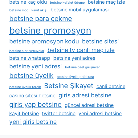
betsine kaç oldu
betsine maç izle
betsine kefalet ödeme
betsine mobil uygulaması
betsine mobil kayıt akışı
betsine para çekme
betsine promosyon
betsine promosyon kodu
betsine sitesi
betsine tv canli maç izle
betsine slot turnuvalar
betsine whatsapp
betsine yeni adres
betsine yeni adresi
betsine özel girişimler
betsine üyelik
betsine üyelik politikası
Betsine Şikayet
canli betsine
betsine üyelik tercih
giris adresi betsine
casino sitesi betsine
giris yap betsine
güncel adresi betsine
kayit betsine
twitter betsine
yeni adresi betsine
yeni giris betsine