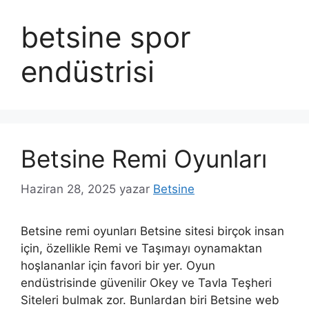
betsine spor
endüstrisi
Betsine Remi Oyunları
Haziran 28, 2025
yazar
Betsine
Betsine remi oyunları Betsine sitesi birçok insan
için, özellikle Remi ve Taşımayı oynamaktan
hoşlananlar için favori bir yer. Oyun
endüstrisinde güvenilir Okey ve Tavla Teşheri
Siteleri bulmak zor. Bunlardan biri Betsine web