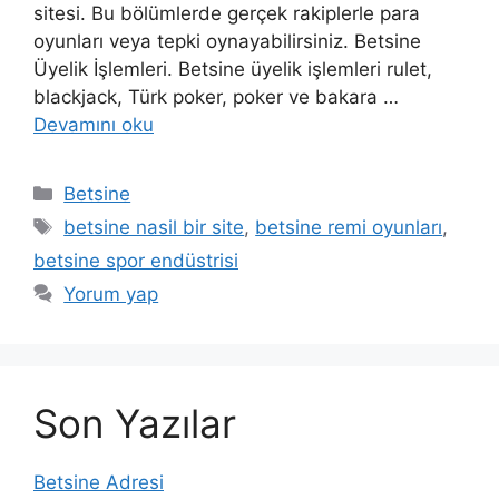
sitesi. Bu bölümlerde gerçek rakiplerle para
oyunları veya tepki oynayabilirsiniz. Betsine
Üyelik İşlemleri. Betsine üyelik işlemleri rulet,
blackjack, Türk poker, poker ve bakara …
Devamını oku
Kategoriler
Betsine
Etiketler
betsine nasil bir site
,
betsine remi oyunları
,
betsine spor endüstrisi
Yorum yap
Son Yazılar
Betsine Adresi