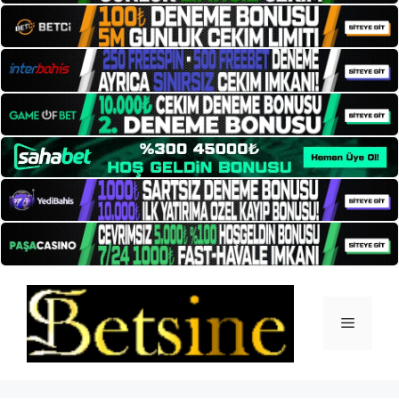
İçeriğe
atla
Menü