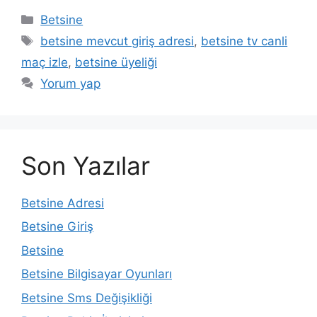
Kategoriler
Betsine
Etiketler
betsine mevcut giriş adresi
,
betsine tv canli
maç izle
,
betsine üyeliği
Yorum yap
Son Yazılar
Betsine Adresi
Betsine Giriş
Betsine
Betsine Bilgisayar Oyunları
Betsine Sms Değişikliği