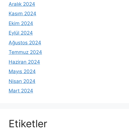
Aralık 2024
Kasım 2024
Ekim 2024
Eylül 2024
Ağustos 2024
Temmuz 2024
Haziran 2024
Mayıs 2024
Nisan 2024
Mart 2024
Etiketler