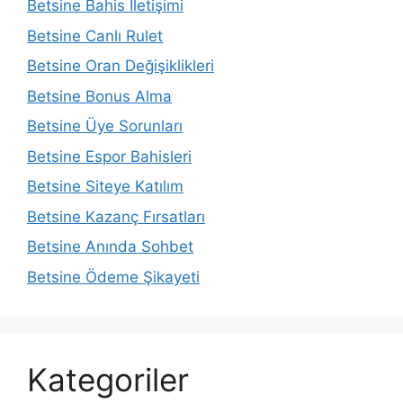
Betsine Bahis İletişimi
Betsine Canlı Rulet
Betsine Oran Değişiklikleri
Betsine Bonus Alma
Betsine Üye Sorunları
Betsine Espor Bahisleri
Betsine Siteye Katılım
Betsine Kazanç Fırsatları
Betsine Anında Sohbet
Betsine Ödeme Şikayeti
Kategoriler