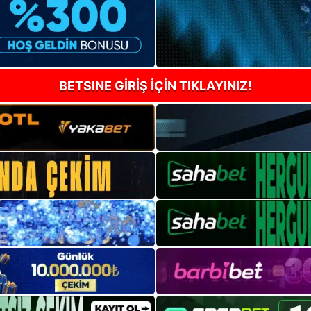
BETSINE GİRİŞ İÇİN TIKLAYINIZ!