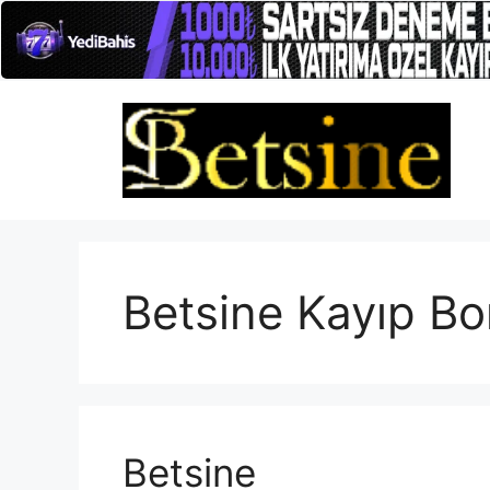
İçeriğe
atla
Betsine Kayıp B
Betsine