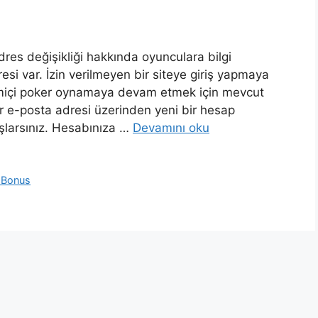
res değişikliği hakkında oyunculara bilgi
adresi var. İzin verilmeyen bir siteye giriş yapmaya
vrimiçi poker oynamaya devam etmek için mevcut
 bir e-posta adresi üzerinden yeni bir hesap
şlarsınız. Hesabınıza …
Devamını oku
p Bonus