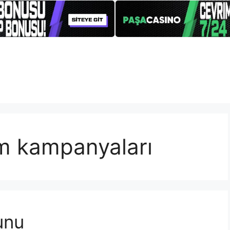
am kampanyaları
unu