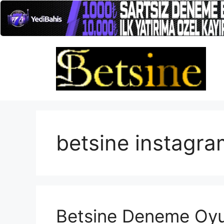
İçeriğe
atla
betsine instagr
Betsine Deneme Oy