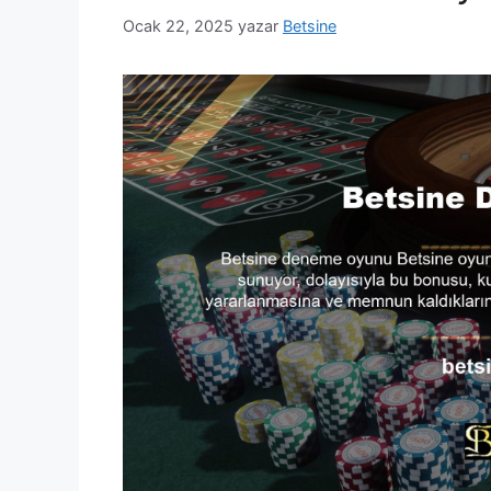
Ocak 22, 2025
yazar
Betsine