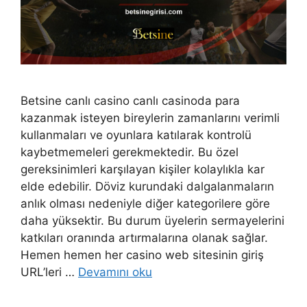
Betsine canlı casino canlı casinoda para
kazanmak isteyen bireylerin zamanlarını verimli
kullanmaları ve oyunlara katılarak kontrolü
kaybetmemeleri gerekmektedir. Bu özel
gereksinimleri karşılayan kişiler kolaylıkla kar
elde edebilir. Döviz kurundaki dalgalanmaların
anlık olması nedeniyle diğer kategorilere göre
daha yüksektir. Bu durum üyelerin sermayelerini
katkıları oranında artırmalarına olanak sağlar.
Hemen hemen her casino web sitesinin giriş
URL’leri …
Devamını oku