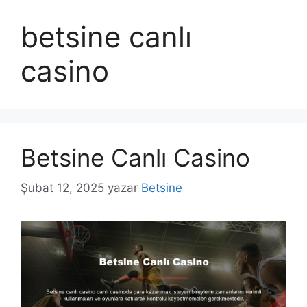
betsine canlı
casino
Betsine Canlı Casino
Şubat 12, 2025
yazar
Betsine