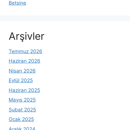
Betsine
Arşivler
Temmuz 2026
Haziran 2026
Nisan 2026
Eylül 2025
Haziran 2025
Mayıs 2025
Şubat 2025
Ocak 2025
Aralık 2024