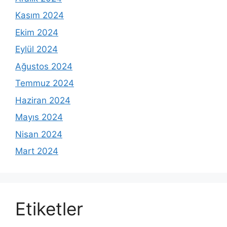
Kasım 2024
Ekim 2024
Eylül 2024
Ağustos 2024
Temmuz 2024
Haziran 2024
Mayıs 2024
Nisan 2024
Mart 2024
Etiketler