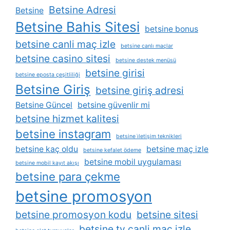
Betsine Adresi
Betsine
Betsine Bahis Sitesi
betsine bonus
betsine canli maç izle
betsine canlı maçlar
betsine casino sitesi
betsine destek menüsü
betsine girisi
betsine eposta çeşitliliği
Betsine Giriş
betsine giriş adresi
Betsine Güncel
betsine güvenlir mi
betsine hizmet kalitesi
betsine instagram
betsine i̇letişim teknikleri
betsine kaç oldu
betsine maç izle
betsine kefalet ödeme
betsine mobil uygulaması
betsine mobil kayıt akışı
betsine para çekme
betsine promosyon
betsine promosyon kodu
betsine sitesi
betsine tv canli maç izle